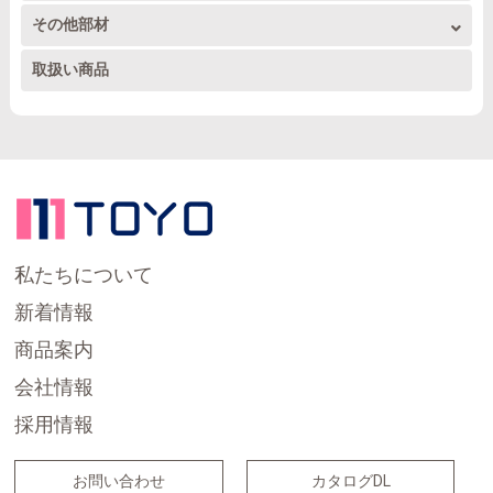
ドレンホース関連
その他部材
トーヨーダクト 部材1
被覆銅管その他配管
アルミ取り付け部品工具
アンテナ部材
取扱い商品
ドレンパイプ他部材
トーヨーダクト 部材2
家電製品関係
室外機置台
内外兼用ワイドダクト
テープ
その他部材
電線
私たちについて
新着情報
商品案内
会社情報
採用情報
お問い合わせ
カタログDL