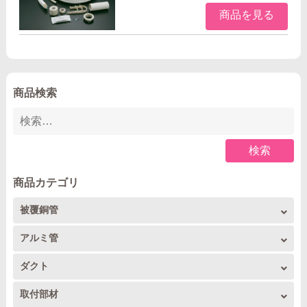
商品を見る
商品検索
検索
商品カテゴリ
被覆銅管
被覆銅管コイル
アルミ管
アルミコイル
ダクト
4m直管
トーヨーダクト
取付部材
アルミ4m直管
フレア配管セット