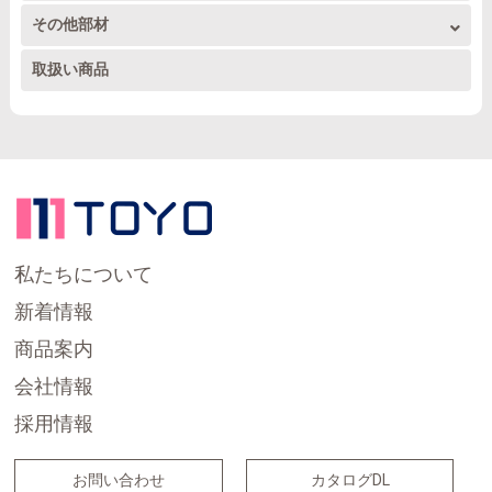
ドレンホース関連
その他部材
トーヨーダクト 部材1
被覆銅管その他配管
アルミ取り付け部品工具
アンテナ部材
取扱い商品
ドレンパイプ他部材
トーヨーダクト 部材2
家電製品関係
室外機置台
内外兼用ワイドダクト
テープ
その他部材
電線
私たちについて
新着情報
商品案内
会社情報
採用情報
お問い合わせ
カタログDL