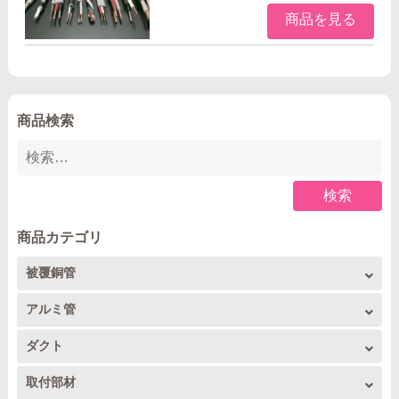
商品を見る
商品検索
検索
商品カテゴリ
被覆銅管
被覆銅管コイル
アルミ管
アルミコイル
ダクト
4m直管
トーヨーダクト
取付部材
アルミ4m直管
フレア配管セット