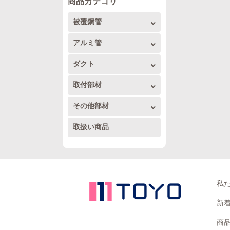
商品カテゴリ
被覆銅管
被覆銅管コイル
アルミ管
アルミコイル
ダクト
4m直管
トーヨーダクト
取付部材
アルミ4m直管
フレア配管セット
ドレンホース関連
その他部材
トーヨーダクト 部材1
被覆銅管その他配管
アルミ取り付け部品工具
アンテナ部材
取扱い商品
ドレンパイプ他部材
トーヨーダクト 部材2
家電製品関係
室外機置台
内外兼用ワイドダクト
テープ
その他部材
私
電線
新
商