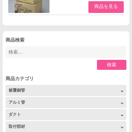
商品を見る
商品検索
検索
商品カテゴリ
被覆銅管
被覆銅管コイル
アルミ管
アルミコイル
ダクト
4m直管
トーヨーダクト
取付部材
アルミ4m直管
フレア配管セット