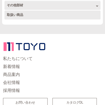
ドレンホース関連
その他部材
トーヨーダクト 部材1
被覆銅管その他配管
アルミ取り付け部品工具
アンテナ部材
取扱い商品
ドレンパイプ他部材
トーヨーダクト 部材2
家電製品関係
室外機置台
内外兼用ワイドダクト
テープ
その他部材
電線
私たちについて
新着情報
商品案内
会社情報
採用情報
お問い合わせ
カタログDL