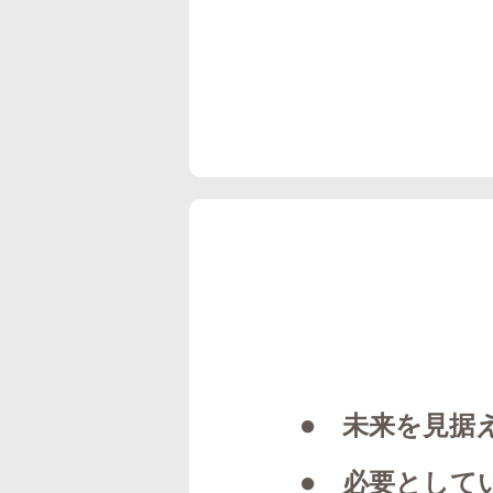
● 未来を見据
● 必要として