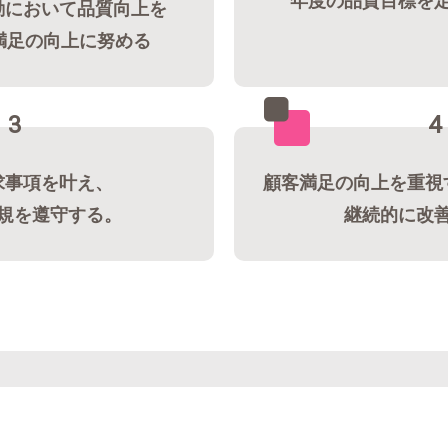
年度の品質目標を
動において品質向上を
満足の向上に努める
3
4
求事項を叶え、
顧客満足の向上を重視
規を遵守する。
継続的に改